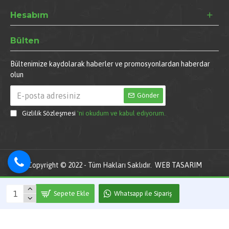
Hesabım
Bülten
Bültenimize kaydolarak haberler ve promosyonlardan haberdar
olun
Gönder
Gizlilik Sözleşmesi
'ni okudum ve kabul ediyorum.
Copyright © 2022 - Tüm Hakları Saklıdır.
WEB TASARIM
Sepete Ekle
Whatsapp ile Sipariş