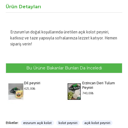
Ürün Detayları
Erzurum’un doğal koşullarında üretilen açık kolot peyniri,
katkısız ve taze yapısıyla sofralarınıza lezzet katıyor. Hemen
sipariş verin!
Bu Ürüne Bakanlar Bunları Da İnceledi
Dil peyniri
Erzincan Deri Tulum
Peyniri
425,00₺
740,00₺
Etiketler:
erzurum açık kolot
kolot peyniri
açık kolot peyniri