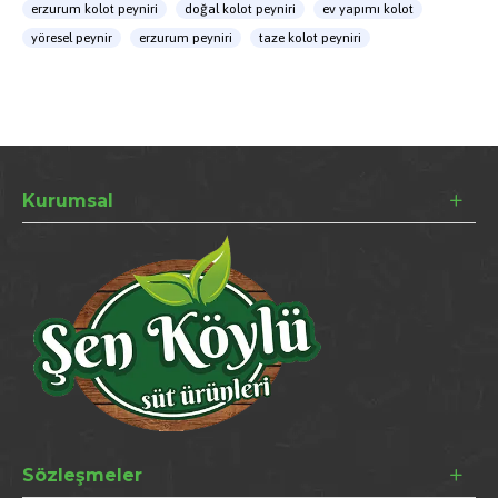
erzurum kolot peyniri
doğal kolot peyniri
ev yapımı kolot
yöresel peynir
erzurum peyniri
taze kolot peyniri
Kurumsal
Sözleşmeler