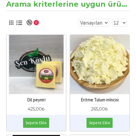
Arama kriterlerine uygun ürünler
0
Dil peyniri
Eritme Tulum mİncisi
425,00₺
265,00₺
Sepete Ekle
Sepete Ekle